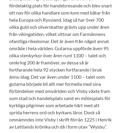
fördelaktig plats för handelsresande och blev snart
ett nav för olika handlare som kom med båtar från
hela Europa och Ryssland. Idag så har över 700
olika guld och silverskatter grävts upp under åren
från vikingatiden, vilket vittnar om Farmännens
ofantliga rikedomar. Det är även från något annat
område i hela världen. Gutarna uppförde även 95
olika stenkyrkor över åren runt 1100 – talet och
omkring 200 år framöver, av dessa så är
fortfarande hela 92 stycken fortfarande i bruk
ännu idag. Det var även under 1100 – talet som
gutarna började bli allt mer formella med sina
förbindelser med omvärlden och Visby växte fram
som stad och handelsplats samt en mötesplats för
kyrkliga pilgrimer som arbetade hårt med att
sprida herrens ord och kyrkans läror. Dock så
omnämndes inte Visby i skrift förrän 1225 i Henrik
av Lettlands krönika och då i form utav ”Wysbu”.