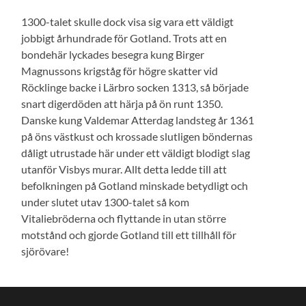
1300-talet skulle dock visa sig vara ett väldigt
jobbigt århundrade för Gotland. Trots att en
bondehär lyckades besegra kung Birger
Magnussons krigståg för högre skatter vid
Röcklinge backe i Lärbro socken 1313, så började
snart digerdöden att härja på ön runt 1350.
Danske kung Valdemar Atterdag landsteg år 1361
på öns västkust och krossade slutligen böndernas
dåligt utrustade här under ett väldigt blodigt slag
utanför Visbys murar. Allt detta ledde till att
befolkningen på Gotland minskade betydligt och
under slutet utav 1300-talet så kom
Vitaliebröderna och flyttande in utan större
motstånd och gjorde Gotland till ett tillhåll för
sjörövare!