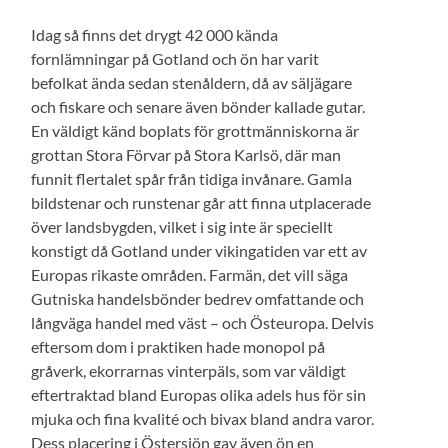
Idag så finns det drygt 42 000 kända
fornlämningar på Gotland och ön har varit
befolkat ända sedan stenåldern, då av säljägare
och fiskare och senare även bönder kallade gutar.
En väldigt känd boplats för grottmänniskorna är
grottan Stora Förvar på Stora Karlsö, där man
funnit flertalet spår från tidiga invånare. Gamla
bildstenar och runstenar går att finna utplacerade
över landsbygden, vilket i sig inte är speciellt
konstigt då Gotland under vikingatiden var ett av
Europas rikaste områden. Farmän, det vill säga
Gutniska handelsbönder bedrev omfattande och
långväga handel med väst – och Östeuropa. Delvis
eftersom dom i praktiken hade monopol på
gråverk, ekorrarnas vinterpäls, som var väldigt
eftertraktad bland Europas olika adels hus för sin
mjuka och fina kvalité och bivax bland andra varor.
Dess placering i Östersjön gav även ön en