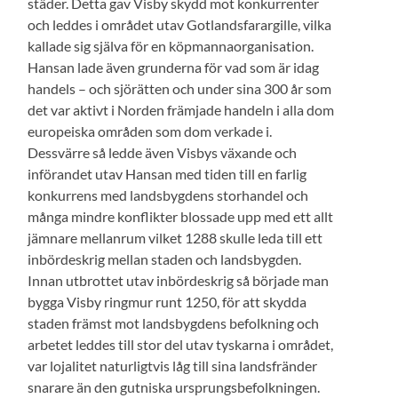
städer. Detta gav Visby skydd mot konkurrenter
och leddes i området utav Gotlandsfarargille, vilka
kallade sig själva för en köpmannaorganisation.
Hansan lade även grunderna för vad som är idag
handels – och sjörätten och under sina 300 år som
det var aktivt i Norden främjade handeln i alla dom
europeiska områden som dom verkade i.
Dessvärre så ledde även Visbys växande och
införandet utav Hansan med tiden till en farlig
konkurrens med landsbygdens storhandel och
många mindre konflikter blossade upp med ett allt
jämnare mellanrum vilket 1288 skulle leda till ett
inbördeskrig mellan staden och landsbygden.
Innan utbrottet utav inbördeskrig så började man
bygga Visby ringmur runt 1250, för att skydda
staden främst mot landsbygdens befolkning och
arbetet leddes till stor del utav tyskarna i området,
var lojalitet naturligtvis låg till sina landsfränder
snarare än den gutniska ursprungsbefolkningen.