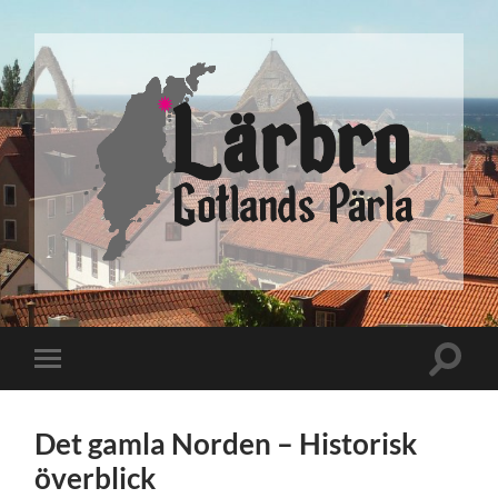
Lärbro
Toggle
Toggle
search
mobile
field
menu
Det gamla Norden – Historisk
överblick